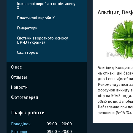
Інженерні вироби з поліетилену
Х
Альгіцид Desj
Пластикові вироби K
Генератори
Системи зворотного осмосу
БРИЗ (Україна)
Сад і город
О нас
Альгіцид Концентр
на стінах і дні ба
Отзывы
дно і стінки(особ
Рекомендується зас
Новости
форсунок викиду в
літр на 50м3 води.
Фотогалерея
50м3 води. Запобіж
Небезпечно при поп
Графік роботи
речовини (5-15 %).
Понеділок
09:00
20:00
Вівторок
09:00
20:00