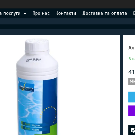
а послуги
Про нас
Контакти
Доставка та оплата
Ал
В н
41
Мі