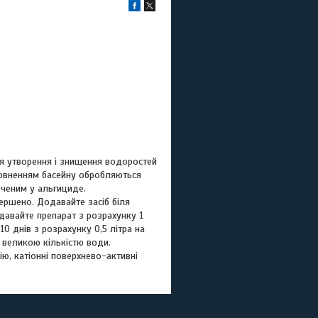
я утворення і знищення водоростей
аповненням басейну обробляються
оченим у альгициде.
вершено. Додавайте засіб біля
давайте препарат з розрахунку 1
0 днів з розрахунку 0,5 літра на
и великою кількістю води.
ю, катіонні поверхнево-активні