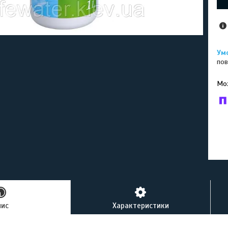
пов
У к
буд
пис
Характеристики