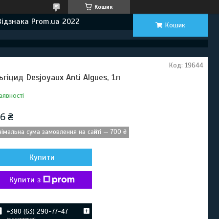
Кошик
Відзнака Prom.ua 2022
Кошик
Код:
19644
ьгіцид Desjoyaux Anti Algues, 1л
аявності
6 ₴
німальна сума замовлення на сайті — 700 ₴
Купити
Купити з
+380 (63) 290-77-47