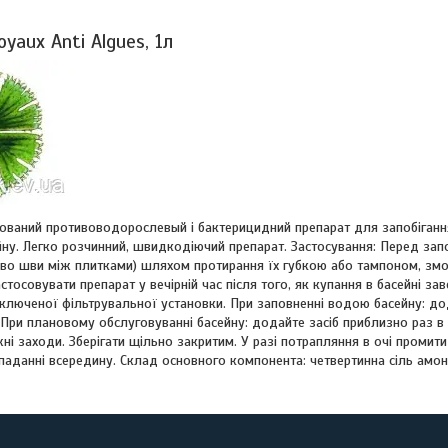
oyaux Anti Algues, 1л
ований противоводорослевый і бактерицидний препарат для запобіганн
сейну. Легко розчинний, швидкодіючий препарат. Застосування: Перед з
ливо шви між плитками) шляхом протирання їх губкою або тампоном, зм
тосовувати препарат у вечірній час після того, як купання в басейні за
ключеної фільтрувальної установки. При заповненні водою басейну: до
 При плановому обслуговуванні басейну: додайте засіб приблизно раз в 1
ні заходи. Зберігати щільно закритим. У разі потрапляння в очі промит
аданні всередину. Склад основного компонента: четвертинна сіль амоні