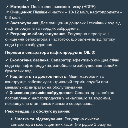
📌
Матеріал
: Поліетилен високого тиску (HDPE).
📌
Очищення
: Підвішені частки – 10-12 мг/л, нафтопродукти –
0,3 мг/л.
📌
Застосування
: Для очищення дощових і технічних вод від
нафтопродуктів та твердих забруднень.
📌
Регулярне обслуговування
: Регулярна перевірка і
очищення сепаратора з частотою, що залежить від потоку
води і рівня забруднення.
Переваги сепаратора нафтопродуктів OIL 3:
✔
Екологічна безпека
: Сепаратор ефективно очищає стічні
води від нафтопродуктів, запобігаючи забрудненню водойм і
ґрунтових вод.
✔
Надійність та довговічність
: Міцні матеріали та
конструкція забезпечують тривалий термін служби при
мінімальних витратах на обслуговування.
✔
Зниження ризиків забруднення
: Сепаратор запобігає
потраплянню нафтопродуктів у каналізацію та водойми,
покращуючи стан навколишнього середовища.
Рекомендації з обслуговування
:
Чистка та відкачування
: Регулярна очистка
сепаратора і коалісцентних касет (не рідше 1 разу на