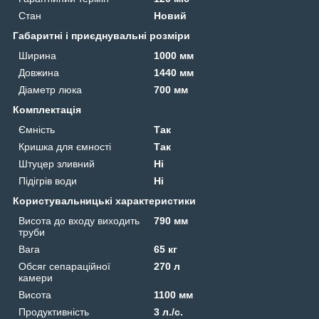
Стан
Новий
Габаритні і приєднувальні розміри
Ширина
1000 мм
Довжина
1440 мм
Діаметр люка
700 мм
Комплектація
Ємність
Так
Кришка для ємності
Так
Штуцер зливний
Ні
Підігрів води
Ні
Користувальницькі характеристики
Висота до входу виходить
790 мм
труби
Вага
65 кг
Обсяг сепараційної
270 л
камери
Висота
1100 мм
Продуктивність
3 л./с.