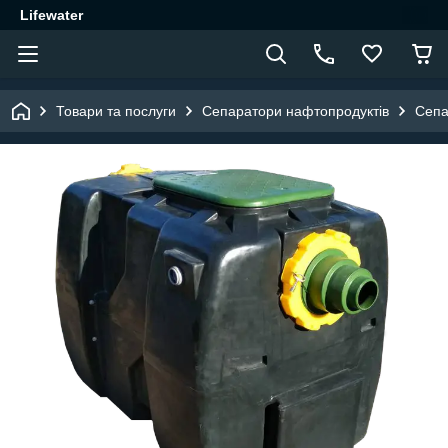
Lifewater
Товари та послуги
Сепаратори нафтопродуктів
Сепа