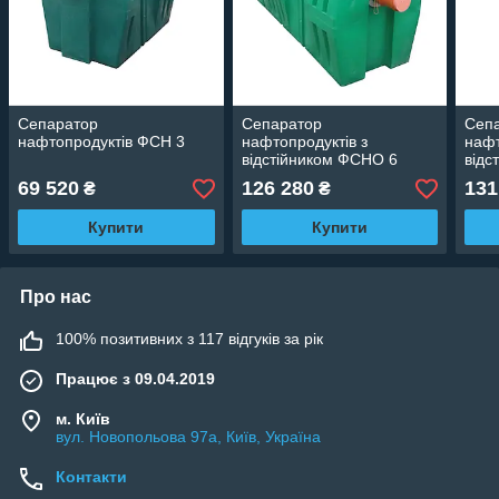
Сепаратор
Сепаратор
Сеп
нафтопродуктів ФСН 3
нафтопродуктів з
нафт
відстійником ФСНО 6
відс
69 520
126 280
131
₴
₴
Купити
Купити
Про нас
100% позитивних з 117 відгуків за рік
Працює з 09.04.2019
м. Київ
вул. Новопольова 97а, Київ, Україна
Контакти