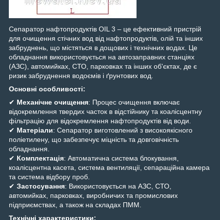
Сепаратор нафтопродуктів OIL 3 – це ефективний пристрій
для очищення стічних вод від нафтопродуктів, олій та інших
забруднень, що містяться в дощових і технічних водах. Це
обладнання використовується на автозаправних станціях
(АЗС), автомийках, СТО, парковках та інших об'єктах, де є
ризик забруднення водоємів і ґрунтових вод.
Основні особливості:
✔
Механічне очищення
: Процес очищення включає
відокремлення твердих часток в відстійнику та коалісцентну
фільтрацію для відокремлення нафтопродуктів від води.
✔
Матеріали
: Сепаратор виготовлений з високоякісного
поліетилену, що забезпечує міцність та довговічність
обладнання.
✔
Комплектація
: Автоматична система блокування,
коалісцентна касета, система вентиляції, сепараційна камера
та система відбору проб.
✔
Застосування
: Використовується на АЗС, СТО,
автомийках, парковках, виробничих та промислових
підприємствах, а також на складах ПММ.
Технічні характеристики: