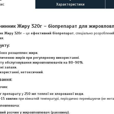
пис
Характеристики
чинник Жиру 320г – біопрепарат для жировловл
ик Жиру 320г
– це
ефективний біопрепарат
, спеціально розроблени
ах
.
укту
:
боко розщеплює жири
.
опиченню жирів при регулярному використанні
.
ту обслуговування жировловлювачів на 80-90%
.
ні запахи
.
користанні, нетоксичний
.
ування
:
зчин
:
 г препарату
у
250 мл теплої не хлорованої води
.
-15 хвилин
при кімнатній температурі, періодично перемішуючи (не мет
вловлювача
:
вий розчин у жировловлювач (раковину)
.