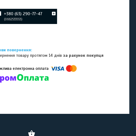
+380 (63) 290-77-47
0662533553
ернення товару протягом 14 днів
за рахунок покупця
омпанії підключені електронні платежі. Тепер ви можете купити
ь-який товар не покидаючи сайту.