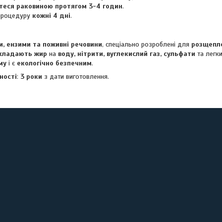
теся раковиною протягом 3-4 годин
.
процедуру
кожні 4 дні
.
и, ензими та поживні речовини
, спеціально розроблені для
розщепл
кладають жир
на
воду, нітрити, вуглекислий газ, сульфати
та легки
му
і є
екологічно безпечним
.
ності
:
3 роки
з дати виготовлення.