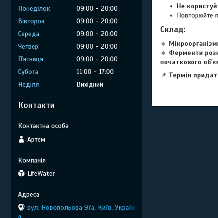
Не користуй
Понеділок
09:00
20:00
Повторюйте 
Вівторок
09:00
20:00
Склад
:
Середа
09:00
20:00
🔹
Мікроорганізм
Четвер
09:00
20:00
🔹
Ферменти роз
Пʼятниця
09:00
20:00
початкового об'є
Субота
11:00
17:00
📌
Термін придат
Неділя
Вихідний
Контакти
Артем
LifeWater
вул. Новопольова 97а, Київ, Україн
а