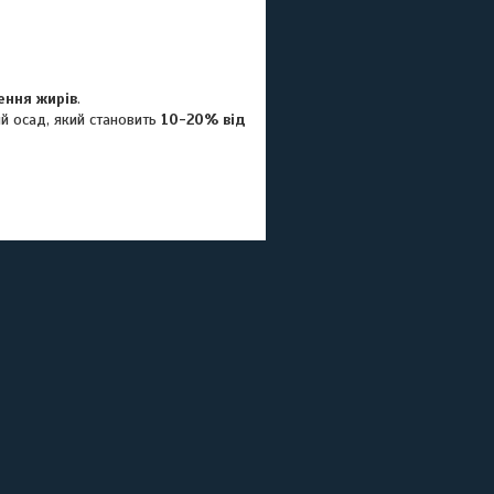
ення жирів
.
й осад, який становить
10-20% від