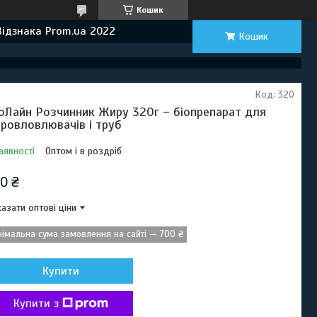
Кошик
Відзнака Prom.ua 2022
Кошик
Код:
320
оЛайн Розчинник Жиру 320г – біопрепарат для
ровловлювачів і труб
аявності
Оптом і в роздріб
0 ₴
азати оптові ціни
німальна сума замовлення на сайті — 700 ₴
Купити
Купити з