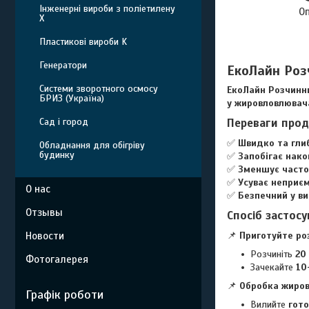
Інженерні вироби з поліетилену
О
Х
Пластикові вироби K
Генератори
ЕкоЛайн Роз
Системи зворотного осмосу
ЕкоЛайн Розчинн
БРИЗ (Україна)
у жировловлювач
Сад і город
Переваги прод
✅
Швидко та гли
Обладнання для обігріву
будинку
✅
Запобігає нак
✅
Зменшує часто
✅
Усуває неприєм
О нас
✅
Безпечний у ви
Отзывы
Спосіб застос
Новости
📌
Приготуйте ро
Розчиніть
20
Фотогалерея
Зачекайте
10
📌
Обробка жиро
Графік роботи
Вилийте
гото