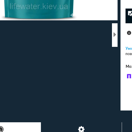
пов
У к
буд