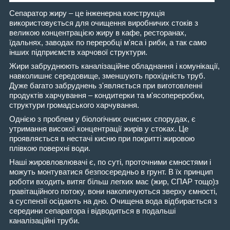
Сепаратор жиру – це інженерна конструкція
використовується для очищення виробничих стоків з
великою концентрацією жиру в кафе, ресторанах,
їдальнях, заводах по переробці м'яса і риби, а так само
інших підприємств харчової структури.
Жири забруднюють каналізаційне обладнання і комунікації,
навколишнє середовище, зменшують прохідність труб.
Дуже багато забруднень з'являється при виготовленні
продуктів харчування – кондитерки та м'ясопереробки,
структури громадського харчування.
Однією з проблем у біологічних очисних спорудах, є
утримання високої концентрації жирів у стоках. Це
проявляється в нестачі кисню при покритті жировою
плівкою поверхні води.
Наші жировловлювачі є, по суті, проточними ємностями і
можуть монтуватися безпосередньо в грунт. В їх принцип
роботи входить витяг більш легких мас (жир, СПАР тощо)з
гравітаційного потоку, вони накопичуються зверху ємності,
а суспензії осідають на дно. Очищена вода відбирається з
середини сепаратора і відводиться в подальші
каналізаційні труби.