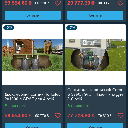
59 554,60
29 777,30
₴
₴
60 770 ₴
30 385 ₴
Купити
Купити
–2%
–2%
Септик для канализації Carat
Двокамерний септик Herkules
S 3750л Graf - Німеччина для
2×1600 л GRAF для 4 осіб
5-6 осіб
В наявності
В наявності
59 554,60
77 723,80
₴
₴
60 770 ₴
79 310 ₴
Купити
Купити