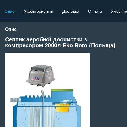
Опис
Характеристики
Доставка
Оплата
Умови п
Опис
Септик аеробної доочистки з
компресором 2000л Eko Roto (Польща)