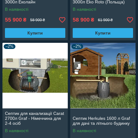
3000л Еколайн
3000л Eko Roto (Польща)
В наявності
В наявності
55 900
58 900
₴
₴
58 900 ₴
61 900 ₴
Купити
Купити
–2%
–2%
Септик для канализації Carat
2700л Graf - Німеччина для
Септик Herkules 1600 л Graf
2-4 осіб
для дачі та літнього будинку
В наявності
В наявності