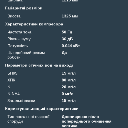
Ширина
1215 мм
Габаритні розміри
Висота
1325 мм
Характеристики компресора
Частота тока
50 Гц
Рівень шуму
36 дБ
Потужність
0.044 кВт
Цілодобовий режим
Да
роботи
Параметри стічних вод на виході
БПК5
15 мг/л
ХПК
80 мг/л
N
20 мг/л
N-NH4
0 мг/л
Загальні зважи
15 мг/л
Користувальницькі характеристики
Тип локальної очисної
Доочищення після
споруди
попереднього очищення
септика