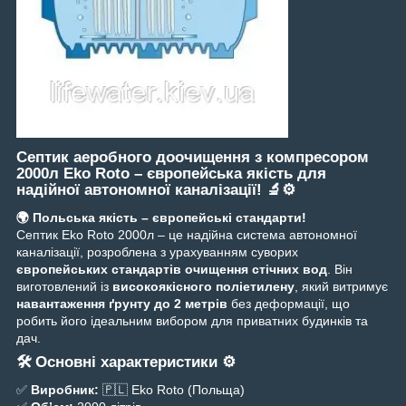
Септик аеробного доочищення з компресором
2000л Eko Roto – європейська якість для
надійної автономної каналізації! 🔬⚙️
🌍 Польська якість – європейські стандарти!
Септик Eko Roto 2000л – це надійна система автономної
каналізації, розроблена з урахуванням суворих
європейських стандартів очищення стічних вод
. Він
виготовлений із
високоякісного поліетилену
, який витримує
навантаження ґрунту до 2 метрів
без деформації, що
робить його ідеальним вибором для приватних будинків та
дач.
🛠 Основні характеристики ⚙️
✅
Виробник:
🇵🇱 Eko Roto (Польща)