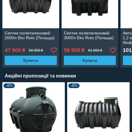
Септик поліетиленовий
Септик поліетиленовий
Авто
2000л Eko Roto (Польща)
3000л Eko Roto (Польща)
1,2 
біоф
47 900
58 900
101
₴
₴
50 900 ₴
61 900 ₴
Купити
Купити
Акційні пропозиції та новинки
–6%
–6%