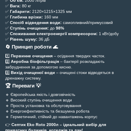
✅
Об’єм:
2000 літрів
✅
Вага:
80 кг
✅
Габарити:
2120×1215×1325 мм
✅
Глибина врізки:
160 мм
✅
Спосіб відведення води:
самопливний/примусовий
✅
Ступінь очищення:
до
98%
✅
Споживання електроенергії компресором:
1 кВт/добу
✅
Рівень шуму:
36 дБ
🔄 Принцип роботи 🌊
1️⃣
Первинне очищення
– осідання твердих часток.
2️⃣
Аеробна біофільтрація
– бактерії розкладають
забруднення за допомогою кисню.
3️⃣
Вихід очищеної води
– очищені стоки відводяться в
дренажну систему.
🏆 Переваги 💡
🔹 Європейська якість і довговічність
🔹 Високий ступінь очищення води
🔹 Проста установка та обслуговування
🔹 Енергоефективність та безшумна робота
🔹 Герметичний, стійкий до навантажень корпус
👉
Септик Eko Roto 2000л – ідеальний вибір для
приватних будинків, котеджів та дач!