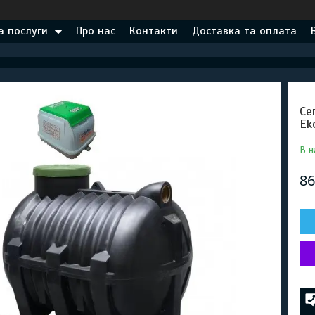
а послуги
Про нас
Контакти
Доставка та оплата
Се
Ek
В н
86