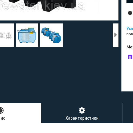
пов
У к
буд
пис
Характеристики