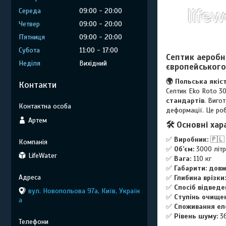
Середа
09:00
20:00
Четвер
09:00
20:00
Пʼятниця
09:00
20:00
Субота
11:00
17:00
Септик аеробн
Неділя
Вихідний
європейського
🌍 Польська якіст
Контакти
Септик Eko Roto 3
стандартів
. Виго
деформації. Це ро
Артем
🛠 Основні хар
✅
Виробник:
🇵🇱 
✅
Об’єм:
3000 літр
LifeWater
✅
Вага:
110 кг
✅
Габарити:
довж
✅
Глибина врізки:
✅
Спосіб відведе
вул. Новопольова 97а, Київ, Україн
✅
Ступінь очище
а
✅
Споживання ел
✅
Рівень шуму:
3