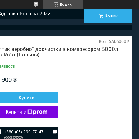
Кошик
Відзнака Prom.ua 2022
Кошик
Код:
SAD3000P
птик аеробної доочистки з компресором 3000л
o Roto (Польща)
аявності
 900 ₴
Купити
Купити з
+380 (63) 290-77-47
0662533553