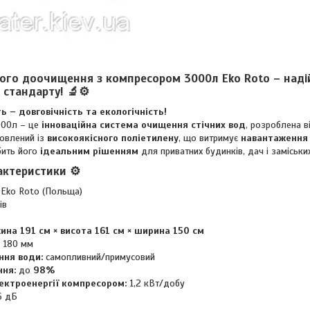
ого доочищення з компресором 3000л Eko Roto – наді
 стандарту! 🔬⚙️
ь – довговічність та екологічність!
000л – це
інноваційна система очищення стічних вод
, розроблена 
товлений із
високоякісного поліетилену
, що витримує
навантаження 
бить його
ідеальним рішенням
для приватних будинків, дач і заміськи
актеристики ⚙️
Eko Roto (Польща)
ів
ина 191 см × висота 161 см × ширина 150 см
180 мм
ння води:
самопливний/примусовий
ння:
до
98%
ектроенергії компресором:
1,2 кВт/добу
6 дБ