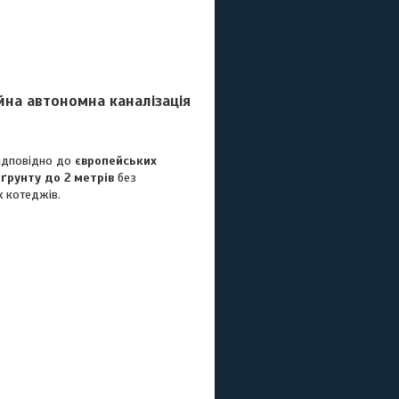
йна автономна каналізація
відповідно до
європейських
ґрунту до 2 метрів
без
х котеджів.