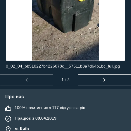
0_02_04_bb510227b4226078c__57511b3a7d64b1bc_full.jpg
1
/ 3
Про нас
100% позитивних з 117 відгуків за рік
Працює з 09.04.2019
м. Київ