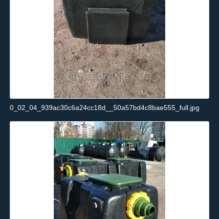
0_02_04_939ac30c6a24cc18d__50a57bd4c8bae555_full.jpg