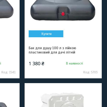
Купити
Бак для душу 100 л з лійкою
пластиковий для дачі літній
1 380 ₴
і
В наявності
1541
5703