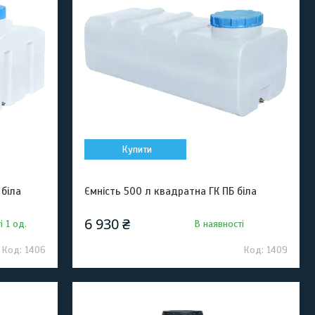
Купити
 біла
Ємність 500 л квадратна ГК ПБ біла
6 930 ₴
і 1 од.
В наявності
1406
1409