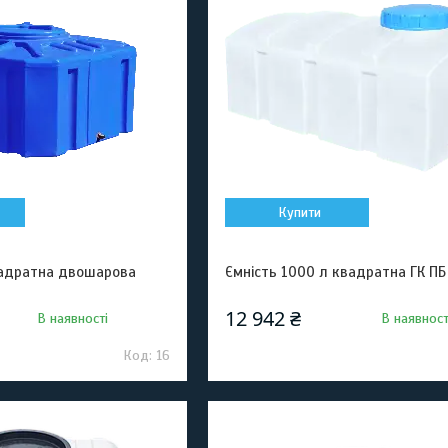
Купити
вадратна двошарова
Ємність 1000 л квадратна ГК ПБ
12 942 ₴
В наявності
В наявност
16