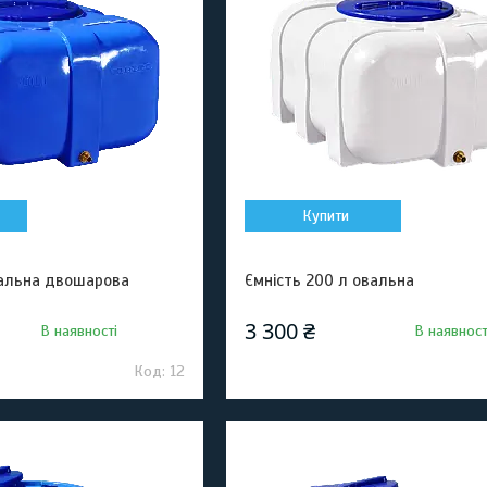
Купити
вальна двошарова
Ємність 200 л овальна
3 300 ₴
В наявності
В наявност
12