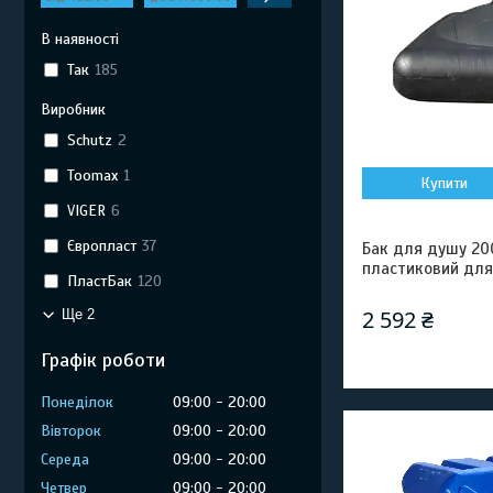
В наявності
Так
185
Виробник
Schutz
2
Toomax
1
Купити
VIGER
6
Європласт
37
Бак для душу 200
пластиковий для 
ПластБак
120
2 592 ₴
Ще 2
Графік роботи
Понеділок
09:00
20:00
Вівторок
09:00
20:00
Середа
09:00
20:00
Четвер
09:00
20:00