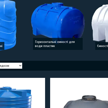
Горизонтальні ємності для
ні
води пластик
Ємност