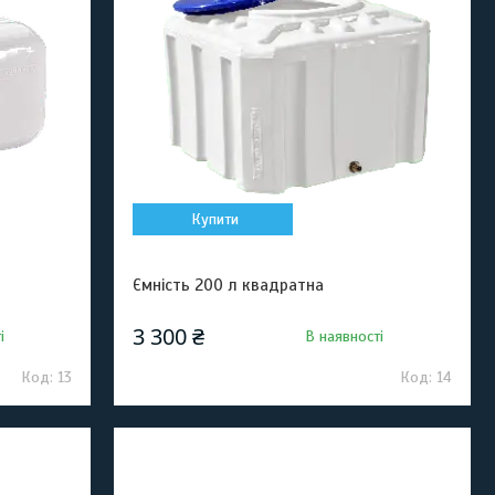
Купити
Ємність 200 л квадратна
3 300 ₴
і
В наявності
13
14