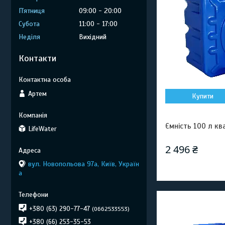
Пʼятниця
09:00
20:00
Субота
11:00
17:00
Неділя
Вихідний
Контакти
Артем
Купити
Ємність 100 л к
LifeWater
2 496 ₴
вул. Новопольова 97а, Київ, Україн
а
+380 (63) 290-77-47
0662533553
+380 (66) 253-35-53