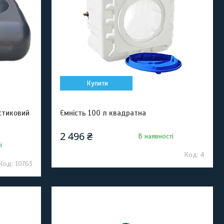
Купити
стиковий
Ємність 100 л квадратна
2 496 ₴
В наявності
і
4
10763