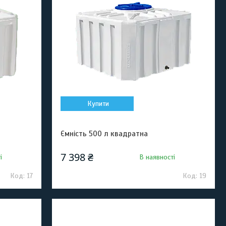
Купити
Ємність 500 л квадратна
7 398 ₴
і
В наявності
17
19