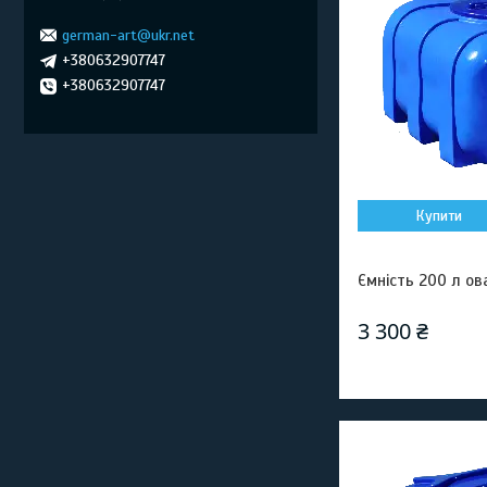
german-art@ukr.net
+380632907747
+380632907747
Купити
Ємність 200 л о
3 300 ₴