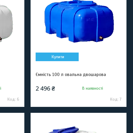
Купити
Ємність 100 л овальна двошарова
2 496 ₴
і
В наявності
6
7