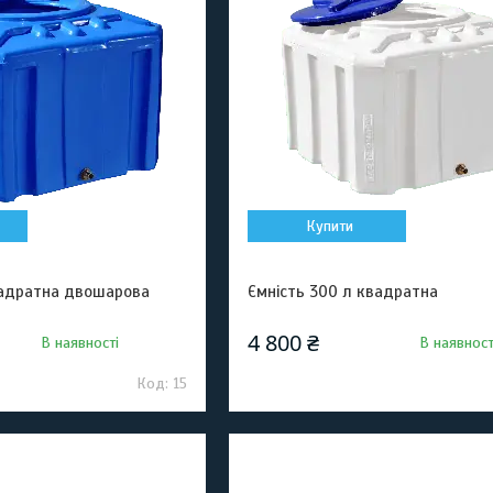
Купити
вадратна двошарова
Ємність 300 л квадратна
4 800 ₴
В наявності
В наявност
15