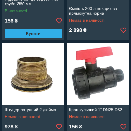
труби Ø80 мм
Ємність 200 л нехарчова
В наявності
прямокутна чорна
156
Немає в наявності
₴
2 898
₴
Купити
Штуцер латунний 2 дюйма
Кран кульовий 1" DN25 D32
Немає в наявності
Немає в наявності
978
156
₴
₴