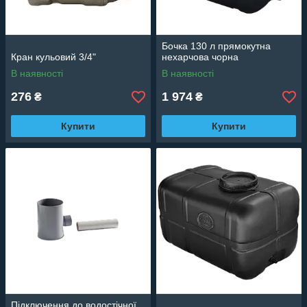
Бочка 130 л прямокутна
Кран кульовий 3/4"
нехарчова чорна
В наявності
В наявності
276
1 974
₴
₴
Купити
Купити
Підключення до водостічної