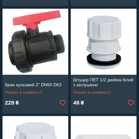
Штуцер ПЕТ 1/2 дюйма білий
Кран кульовий 2" DN50 D63
з заглушкою
Немає в наявності
Немає в наявності
228
48
₴
₴