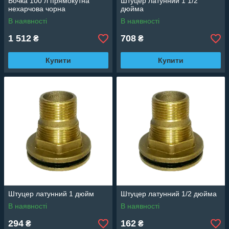
Бочка 100 л прямокутна
Штуцер латунний 1 1/2
нехарчова чорна
дюйма
В наявності
В наявності
1 512
708
₴
₴
Купити
Купити
Штуцер латунний 1 дюйм
Штуцер латунний 1/2 дюйма
В наявності
В наявності
294
162
₴
₴