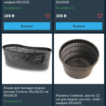
німфей 6913535
6910040
В наявності
В наявності
169
306
₴
₴
Купити
Купити
Кошик для висадки водних
рослин Contour 45x18x15 см
6914518
Корзина ставкова, кругла 22
см для водних рослин, лілій і
В наявності
німфей 6910022