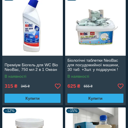
💧 Розчиняють піну та донні відкладення
🧹 Запобігають утворенню накипу на поверхні
🔄 Відновлюють прохідність дренажу
✅ Працюють в аеробних і анаеробних умовах
📦 Зручна форма таблеток і порошків робить
застосування швидким і простим.
🌍 SANIDENN – екологічно безпечний вибір для
ефективної утилізації нечистот та стабільної
роботи каналізації.
Біологічні таблетки NeoBac
Преміум Біогель для WC Bio
для посудомийної машини,
NeoBac, 750 мл 2 в 1 Океан
30 таб. +3шт. у подарунок !
В наявності
В наявності
315
625
₴
₴
345 ₴
655 ₴
Купити
Купити
–12%
–15%