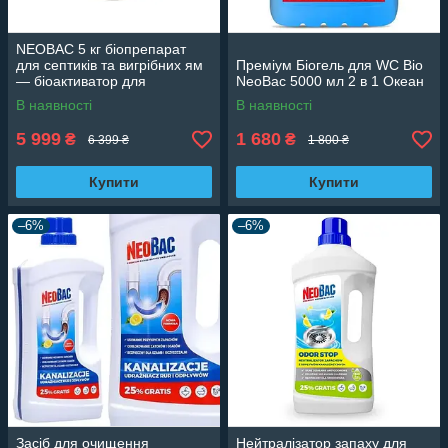
NEOBAC 5 кг біопрепарат
для септиків та вигрібних ям
Преміум Біогель для WC Bio
— біоактиватор для
NeoBac 5000 мл 2 в 1 Океан
очищення стічних вод та
В наявності
В наявності
туалетів
5 999
1 680
₴
₴
6 399 ₴
1 800 ₴
Купити
Купити
–6%
–6%
Засіб для очищення
Нейтралізатор запаху для