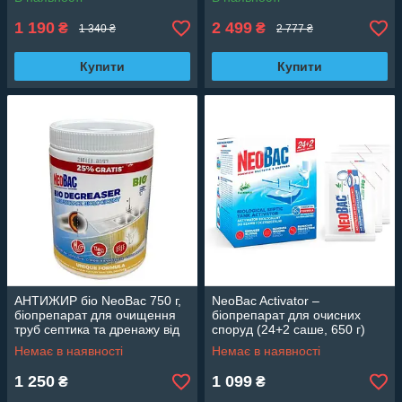
1 190
2 499
₴
₴
1 340 ₴
2 777 ₴
Купити
Купити
АНТИЖИР біо NeoBac 750 г,
NeoBac Activator –
біопрепарат для очищення
біопрепарат для очисних
труб септика та дренажу від
споруд (24+2 саше, 650 г)
жирових відкладень
Немає в наявності
Немає в наявності
1 250
1 099
₴
₴