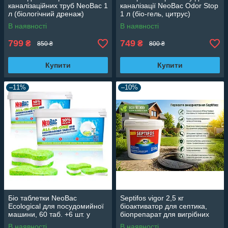
каналізаційних труб NeoBac 1
каналізації NeoBac Odor Stop
л (біологічний дренаж)
1 л (біо-гель, цитрус)
В наявності
В наявності
799
749
₴
₴
850 ₴
800 ₴
Купити
Купити
–11%
–10%
Біо таблетки NeoBac
Septifos vigor 2,5 кг
Ecological для посудомийної
біоактиватор для септика,
машини, 60 таб. +6 шт. у
біопрепарат для вигрібних
подарунок
ям і туалетів
В наявності
В наявності