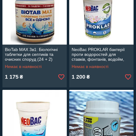
BioTab MAX 3в1: Біологічні
NeoBac PROKLAR бактерії
таблетки для септиків та
проти водоростей для
очисних споруд (24 + 2)
ставків, фонтанів, водойм,
500 г.
Немає в наявності
Немає в наявності
1 175
1 200
₴
₴