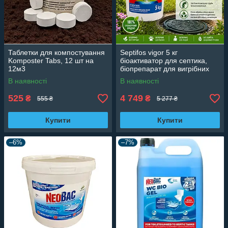
Таблетки для компостування
Septifos vigor 5 кг
Komposter Tabs, 12 шт на
біоактиватор для септика,
12м3
біопрепарат для вигрібних
ям і туалетів
В наявності
В наявності
525
4 749
₴
₴
555 ₴
5 277 ₴
Купити
Купити
–6%
–7%