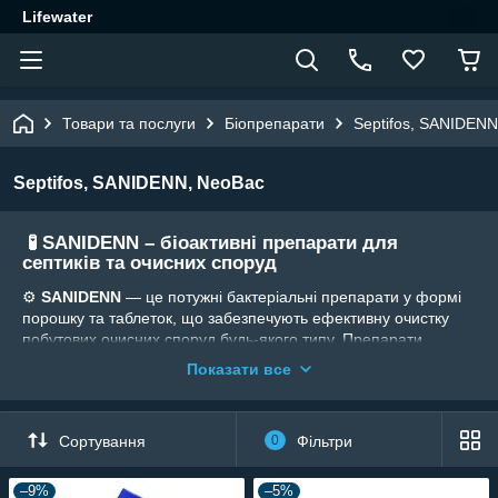
Lifewater
Товари та послуги
Біопрепарати
Septifos, SANIDEN
Septifos, SANIDENN, NeoBac
🧪 SANIDENN – біоактивні препарати для
септиків та очисних споруд
⚙️
SANIDENN
— це потужні бактеріальні препарати у формі
порошку та таблеток, що забезпечують ефективну очистку
побутових очисних споруд будь-якого типу. Препарати
підходять для септиків, лагун, локальних очисних систем та
Показати все
резервуарів об'ємом понад 10 м³.
🔬 У складі — понад
5 мільярдів активних бактерій у
кожній таблетці
, що:
Сортування
0
Фільтри
🌡 Працюють у широкому температурному діапазоні
–9%
–5%
🌬 Усувають неприємні запахи