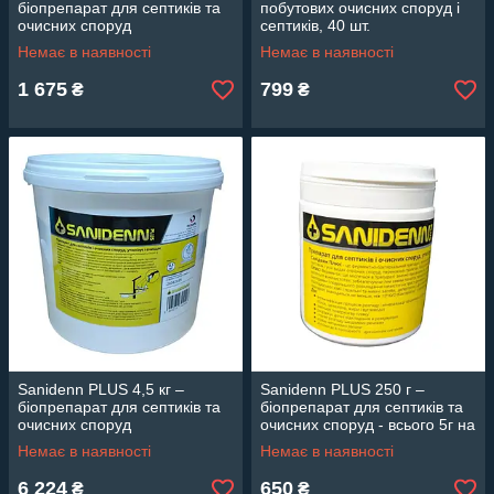
біопрепарат для септиків та
побутових очисних споруд і
очисних споруд
септиків, 40 шт.
Немає в наявності
Немає в наявності
1 675
799
₴
₴
Sanidenn PLUS 4,5 кг –
Sanidenn PLUS 250 г –
біопрепарат для септиків та
біопрепарат для септиків та
очисних споруд
очисних споруд - всього 5г на
1куб.
Немає в наявності
Немає в наявності
6 224
650
₴
₴