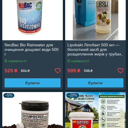
NeoBac Bio Rainwater для
Lipobakt Ліпобакт 500 мл —
очищення дощової води 500
біологічний засіб для
г
розщеплення жирів у трубах,
септиках і жироуловлювачах
В наявності
В наявності
520
599
₴
₴
591 ₴
705 ₴
Купити
Купити
–5%
–10%