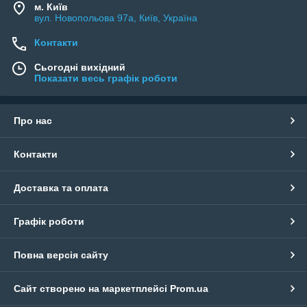
м. Київ
🌱 Препарати для саду:
БІО КОМПОСТ
,
ПРОКЛАР
для
вул. Новопольова 97а, Київ, Україна
очищення ставка,
NeoBac Rainwater
для обробки дощової
води.
Контакти
🌡️ Технологія повільного вивільнення бактерій забезпечує
Сьогодні вихідний
тривалий ефект і надійний захист систем
Показати весь графік роботи
Про нас
Контакти
Доставка та оплата
Графік роботи
Повна версія сайту
Сайт створено на маркетплейсі
Prom.ua