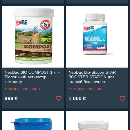
NeoBac BIO COMPOST 1 кг –
NeoBac Bio-Station START
Біологічний активатор
BOOSTER STATION для
компосту
станцій біологічного
очищення, чистка дренажа -
Немає в наявності
Немає в наявності
зняття закупорки
999
1 060
₴
₴